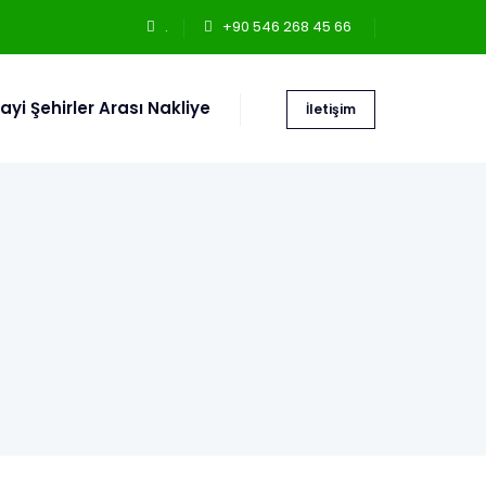
.
+90 546 268 45 66
ayi Şehirler Arası Nakliye
İletişim