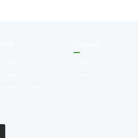
msal
Sayfalar
lik Sözleşmesi
İletişim
 Politikası
Blog
el Verilerin Korunması