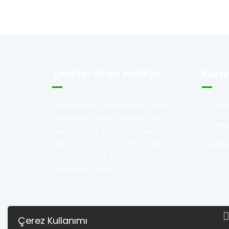
Şehirler Arası Nakliye
Kuru
Bursa şehirler arası nakliye, bursa
Gizli
kamyonet nakliye, şehirler arası
Çerez
nakliye bursa, kamyonet nakliye
nakliye bursa, bursa kamyonet
Kişis
nakliye fiyatları, şehirler arası
kamyonet nakliye
Çerez Kullanımı