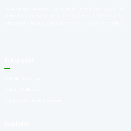
Bursa şehirler arası nakliye, bursa kamyonet nakliye, şehirler
arası nakliye bursa, kamyonet nakliye nakliye bursa, bursa
kamyonet nakliye fiyatları, şehirler arası kamyonet nakliye
Kurumsal
Gizlilik Sözleşmesi
Çerez Politikası
Kişisel Verilerin Korunması
Sayfalar