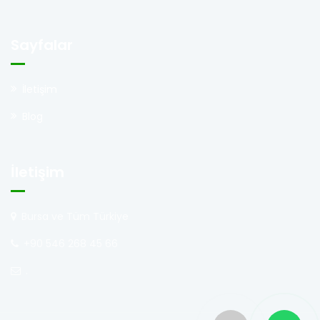
Sayfalar
İletişim
Blog
İletişim
Bursa ve Tüm Türkiye
+90 546 268 45 66
.