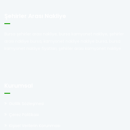
Şehirler Arası Nakliye
Bursa şehirler arası nakliye, bursa kamyonet nakliye, şehirler
arası nakliye bursa, kamyonet nakliye nakliye bursa, bursa
kamyonet nakliye fiyatları, şehirler arası kamyonet nakliye
Kurumsal
Gizlilik Sözleşmesi
Çerez Politikası
Kişisel Verilerin Korunması