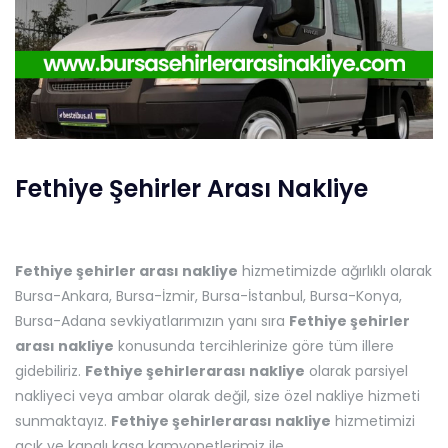
Fethiye Şehirler Arası Nakliye
Fethiye şehirler arası nakliye
hizmetimizde ağırlıklı olarak
Bursa-Ankara, Bursa-İzmir, Bursa-İstanbul, Bursa-Konya,
Bursa-Adana sevkiyatlarımızın yanı sıra
Fethiye
şehirler
arası nakliye
konusunda tercihlerinize göre tüm illere
gidebiliriz.
Fethiye
şehirlerarası nakliye
olarak parsiyel
nakliyeci veya ambar olarak değil, size özel nakliye hizmeti
sunmaktayız.
Fethiye
şehirlerarası nakliye
hizmetimizi
açık ve kapalı kasa kamyonetlerimiz ile