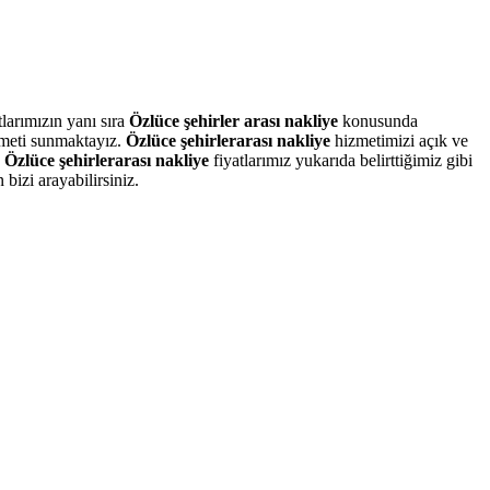
larımızın yanı sıra
Özlüce
şehirler arası nakliye
konusunda
izmeti sunmaktayız.
Özlüce
şehirlerarası nakliye
hizmetimizi açık ve
.
Özlüce
şehirlerarası nakliye
fiyatlarımız yukarıda belirttiğimiz gibi
bizi arayabilirsiniz.