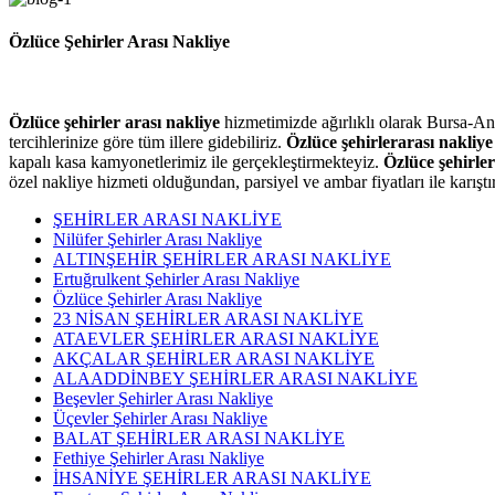
Özlüce Şehirler Arası Nakliye
Özlüce şehirler arası nakliye
hizmetimizde ağırlıklı olarak Bursa-An
tercihlerinize göre tüm illere gidebiliriz.
Özlüce
şehirlerarası nakliye
kapalı kasa kamyonetlerimiz ile gerçekleştirmekteyiz.
Özlüce
şehirler
özel nakliye hizmeti olduğundan, parsiyel ve ambar fiyatları ile karışt
ŞEHİRLER ARASI NAKLİYE
Nilüfer Şehirler Arası Nakliye
ALTINŞEHİR ŞEHİRLER ARASI NAKLİYE
Ertuğrulkent Şehirler Arası Nakliye
Özlüce Şehirler Arası Nakliye
23 NİSAN ŞEHİRLER ARASI NAKLİYE
ATAEVLER ŞEHİRLER ARASI NAKLİYE
AKÇALAR ŞEHİRLER ARASI NAKLİYE
ALAADDİNBEY ŞEHİRLER ARASI NAKLİYE
Beşevler Şehirler Arası Nakliye
Üçevler Şehirler Arası Nakliye
BALAT ŞEHİRLER ARASI NAKLİYE
Fethiye Şehirler Arası Nakliye
İHSANİYE ŞEHİRLER ARASI NAKLİYE