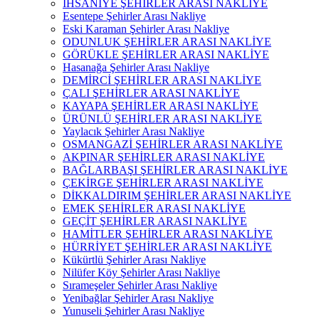
İHSANİYE ŞEHİRLER ARASI NAKLİYE
Esentepe Şehirler Arası Nakliye
Eski Karaman Şehirler Arası Nakliye
ODUNLUK ŞEHİRLER ARASI NAKLİYE
GÖRÜKLE ŞEHİRLER ARASI NAKLİYE
Hasanağa Şehirler Arası Nakliye
DEMİRCİ ŞEHİRLER ARASI NAKLİYE
ÇALI ŞEHİRLER ARASI NAKLİYE
KAYAPA ŞEHİRLER ARASI NAKLİYE
ÜRÜNLÜ ŞEHİRLER ARASI NAKLİYE
Yaylacık Şehirler Arası Nakliye
OSMANGAZİ ŞEHİRLER ARASI NAKLİYE
AKPINAR ŞEHİRLER ARASI NAKLİYE
BAĞLARBAŞI ŞEHİRLER ARASI NAKLİYE
ÇEKİRGE ŞEHİRLER ARASI NAKLİYE
DİKKALDIRIM ŞEHİRLER ARASI NAKLİYE
EMEK ŞEHİRLER ARASI NAKLİYE
GEÇİT ŞEHİRLER ARASI NAKLİYE
HAMİTLER ŞEHİRLER ARASI NAKLİYE
HÜRRİYET ŞEHİRLER ARASI NAKLİYE
Kükürtlü Şehirler Arası Nakliye
Nilüfer Köy Şehirler Arası Nakliye
Sırameşeler Şehirler Arası Nakliye
Yenibağlar Şehirler Arası Nakliye
Yunuseli Şehirler Arası Nakliye