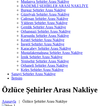
Mudanya Şehirler Arası Nakliye
BADEMLİ ŞEHİRLER ARASI NAKLİYE
Burgaz Şehirler Arası Nakliye
Güzelyalı Şehirler Arası Nakliye
Çağrışan Şehirler Arası Nakliye
Yıldırım Şehirler Arası Nakliye
Gemlik Şehirler Arası Nakliye
Orhangazi Şehirler Arası Nakliye
Kurşunlu Şehirler Arası Nakliye
Kestel Şehirler Arası Nakliye
İnegöl Şehirler Arası Nakliye
Karacabey Şehirler Arası Nakliye
Mustafakemalpaşa Şehirler Arası Nakliye
İznik Şehirler Arası Nakliye
Yenişehir Şehirler Arası Nakliye
Orhaneli Şehirler Arası Nakliye
Keles Şehirler Arası Nakliye
Sanayi Şehirler Arası Nakliye
İletişim
Özlüce Şehirler Arası Nakliye
Anasayfa
|
Özlüce Şehirler Arası Nakliye