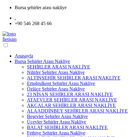
Bursa şehirler arası nakliye
.
+90 546 268 45 66
İletişim
Anasayfa
Bursa Şehirler Arası Nakliye
ŞEHİRLER ARASI NAKLİYE
Nilüfer Şehirler Arası Nakliye
ALTINŞEHİR ŞEHİRLER ARASI NAKLİYE
Ertuğrulkent Şehirler Arası Nakliye
Özlüce Şehirler Arası Nakliye
23 NİSAN ŞEHİRLER ARASI NAKLİYE
ATAEVLER ŞEHİRLER ARASI NAKLİYE
AKÇALAR ŞEHİRLER ARASI NAKLİYE
ALAADDİNBEY ŞEHİRLER ARASI NAKLİYE
Beşevler Şehirler Arası Nakliye
Üçevler Şehirler Arası Nakliye
BALAT ŞEHİRLER ARASI NAKLİYE
Fethiye Şehirler Arası Nakliye