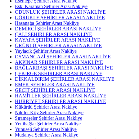
Esentepe Şehirler Arası Nakliye
Eski Karaman Şehirler Arası Nakliye
ODUNLUK ŞEHİRLER ARASI NAKLİYE
GÖRÜKLE ŞEHİRLER ARASI NAKLİYE
Hasanağa Şehirler Arası Nakliye
DEMİRCİ ŞEHİRLER ARASI NAKLİYE
ÇALI ŞEHİRLER ARASI NAKLİYE
KAYAPA ŞEHİRLER ARASI NAKLİYE
ÜRÜNLÜ ŞEHİRLER ARASI NAKLİYE
Yaylacık Şehirler Arası Nakliye
OSMANGAZİ ŞEHİRLER ARASI NAKLİYE
AKPINAR ŞEHİRLER ARASI NAKLİYE
BAĞLARBAŞI ŞEHİRLER ARASI NAKLİYE
ÇEKİRGE ŞEHİRLER ARASI NAKLİYE
DİKKALDIRIM ŞEHİRLER ARASI NAKLİYE
EMEK ŞEHİRLER ARASI NAKLİYE
GEÇİT ŞEHİRLER ARASI NAKLİYE
HAMİTLER ŞEHİRLER ARASI NAKLİYE
HÜRRİYET ŞEHİRLER ARASI NAKLİYE
Kükürtlü Şehirler Arası Nakliye
Nilüfer Köy Şehirler Arası Nakliye
Sırameşeler Şehirler Arası Nakliye
Yenibağlar Şehirler Arası Nakliye
Yunuseli Şehirler Arası Nakliye
Mudanya Şehirler Arası Nakliye