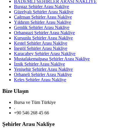
BADEMLİ ŞEHİRLER ARASI NAKLİYE
Burgaz Şehirler Arası Nakliye
Güzelyalı Şehirler Arası Nakliye
Çağrışan Şehirler Arası Nakliye
Yıldırım Şehirler Arası Nakliye
Gemlik Şehirler Arası Nakliye
Orhangazi Şehirler Arası Nakliye
Kurşunlu Şehirler Arası Nakliye
Kestel Şehirler Arası Nakliye
İnegöl Şehirler Arası Nakliye
Karacabey Şehirler Arası Nakliye
Mustafakemalpaşa Şehirler Arası Nakliye
İznik Şehirler Arası Nakliye
Yenişehir Şehirler Arası Nakliye
Orhaneli Şehirler Arası Nakliye
Keles Şehirler Arası Nakliye
Bize Ulaşın
Bursa ve Tüm Türkiye
.
+90 546 268 45 66
Şehirler Arası Nakliye